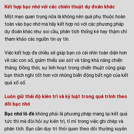
Kết hợp bạc nhớ với các chiến thuật dự đoán khác
Một mẹo quan trọng nữa là không nên quá phụ thuộc hoàn
toàn vào bạc nhớ mà hãy kết hợp nó với các phương pháp
dự đoán khác như soi cầu, phân tích thống kê hay thậm chí
tham khảo các nguồn tin uy tín.
Việc kết hợp đa chiều sẽ giúp bạn có cái nhìn toàn diện hơn
về các con số, giảm thiểu sai sót và tăng khả năng chiến
thắng. Đồng thời, sự linh hoạt trong chiến thuật cũng giúp
bạn thích nghi tốt hơn với những biến động bất ngờ của kết
quả xổ số.
Luôn giữ thái độ kiên trì và kỷ luật trong quá trình theo
dõi bạc nhớ
Bạc nhớ lô đề
không phải là phương pháp mang lại kết quả
tức thì mà đòi hỏi sự kiên trì, tỉ mỉ trong việc ghi chép và
phân tích. Bạn cần duy trì thói quen theo dõi thường xuyên