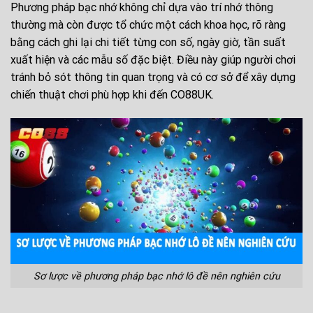
Phương pháp bạc nhớ không chỉ dựa vào trí nhớ thông
thường mà còn được tổ chức một cách khoa học, rõ ràng
bằng cách ghi lại chi tiết từng con số, ngày giờ, tần suất
xuất hiện và các mẫu số đặc biệt. Điều này giúp người chơi
tránh bỏ sót thông tin quan trọng và có cơ sở để xây dựng
chiến thuật chơi phù hợp khi đến CO88UK.
Sơ lược về phương pháp bạc nhớ lô đề nên nghiên cứu