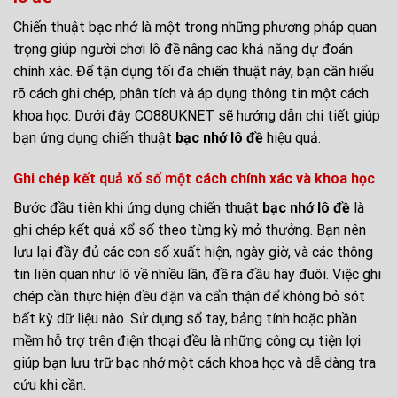
Chiến thuật bạc nhớ là một trong những phương pháp quan
trọng giúp người chơi lô đề nâng cao khả năng dự đoán
chính xác. Để tận dụng tối đa chiến thuật này, bạn cần hiểu
rõ cách ghi chép, phân tích và áp dụng thông tin một cách
khoa học. Dưới đây CO88UKNET sẽ hướng dẫn chi tiết giúp
bạn ứng dụng chiến thuật
bạc nhớ lô đề
hiệu quả.
Ghi chép kết quả xổ số một cách chính xác và khoa học
Bước đầu tiên khi ứng dụng chiến thuật
bạc nhớ lô đề
là
ghi chép kết quả xổ số theo từng kỳ mở thưởng. Bạn nên
lưu lại đầy đủ các con số xuất hiện, ngày giờ, và các thông
tin liên quan như lô về nhiều lần, đề ra đầu hay đuôi. Việc ghi
chép cần thực hiện đều đặn và cẩn thận để không bỏ sót
bất kỳ dữ liệu nào. Sử dụng sổ tay, bảng tính hoặc phần
mềm hỗ trợ trên điện thoại đều là những công cụ tiện lợi
giúp bạn lưu trữ bạc nhớ một cách khoa học và dễ dàng tra
cứu khi cần.