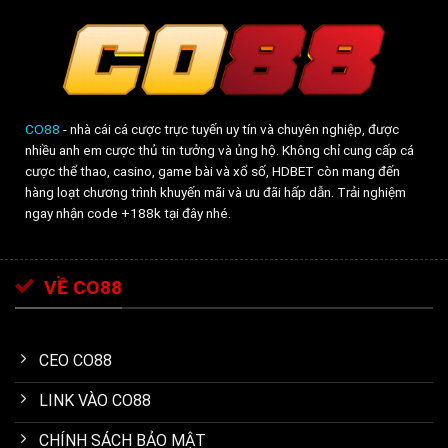
CO88
- nhà cái cá cược trực tuyến uy tín và chuyên nghiệp, được
nhiều anh em cược thủ tin tưởng và ủng hộ. Không chỉ cung cấp cá
cược thể thao, casino, game bài và xổ số, HDBET còn mang đến
hàng loạt chương trình khuyến mãi và ưu đãi hấp dẫn. Trải nghiệm
ngay nhận code +188k tại đây nhé.
VỀ CO88
CEO CO88
LINK VÀO CO88
CHÍNH SÁCH BẢO MẬT