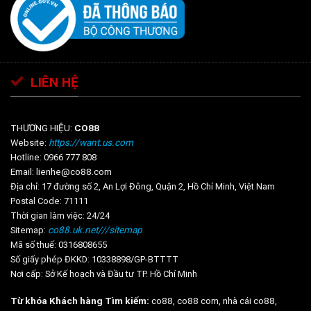
LIÊN HỆ
THƯƠNG HIỆU:
CO88
https://want.us.com
Website:
Hotline: 0966 777 808
Email:
lienhe@co88.com
Địa chỉ: 17 đường số 2, An Lợi Đông, Quận 2, Hồ Chí Minh, Việt Nam
Postal Code: 71111
Thời gian làm việc: 24/24
:
co88.uk.net///sitemap
Sitemap
Mã số thuế: 0316808655
Số giấy phép ĐKKD: 10338898/GP-BTTTT
Nơi cấp: Sở Kế hoạch và Đầu tư TP. Hồ Chí Minh
Từ khóa Khách hàng Tìm kiếm:
co88, co88 com, nhà cái co88,