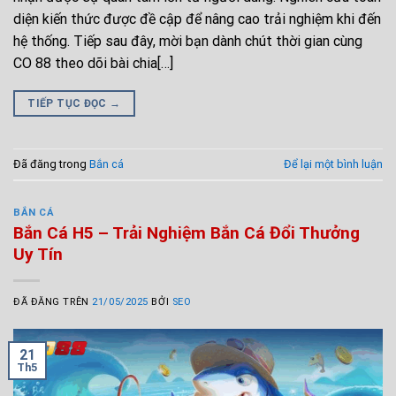
diện kiến thức được đề cập để nâng cao trải nghiệm khi đến
hệ thống. Tiếp sau đây, mời bạn dành chút thời gian cùng
CO 88 theo dõi bài chia[…]
TIẾP TỤC ĐỌC
→
Đã đăng trong
Bắn cá
Để lại một bình luận
BẮN CÁ
Bắn Cá H5 – Trải Nghiệm Bắn Cá Đổi Thưởng
Uy Tín
ĐÃ ĐĂNG TRÊN
21/05/2025
BỞI
SEO
21
Th5