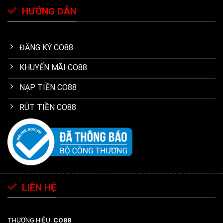
HƯỚNG DẪN
ĐĂNG KÝ CO88
KHUYẾN MÃI CO88
NẠP TIỀN CO88
RÚT TIỀN CO88
LIÊN HỆ
THƯƠNG HIỆU:
CO88