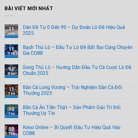
BÀI VIẾT MỚI NHẤT
Dàn Đề Từ 0 Đến 99 – Dự Đoán Lô Đề Hiệu Quả
11
2025
Th6
Bạch Thủ Lô – Đầu Tư Lô Đề Bất Bại Cùng Chuyên
11
Gia CO88
Th6
Song Thủ Lô – Hướng Dẫn Đầu Tư Cá Cược Lô Đề
11
Chuẩn 2025
Th6
Bắn Cá Long Vương – Trải Nghiệm Săn Cá Đổi
11
Thưởng 2025
Th6
Bắn Cá Ăn Tiền Thật – Sản Phẩm Giải Trí Đổi
10
Thưởng Uy Tín
Th6
Keno Online – Bí Quyết Đầu Tư Hiệu Quả Vào
10
CO88
Th6