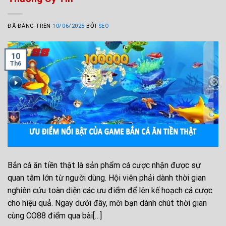
ĐÃ ĐĂNG TRÊN
10/06/2025
BỞI
SEO
10
Th6
Bắn cá ăn tiền thật là sản phẩm cá cược nhận được sự
quan tâm lớn từ người dùng. Hội viên phải dành thời gian
nghiên cứu toàn diện các ưu điểm để lên kế hoạch cá cược
cho hiệu quả. Ngay dưới đây, mời bạn dành chút thời gian
cùng CO88 điểm qua bài[…]