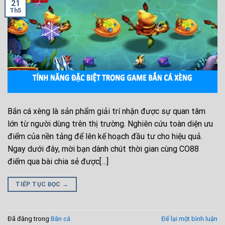
21
Th5
Bắn cá xèng là sản phẩm giải trí nhận được sự quan tâm
lớn từ người dùng trên thị trường. Nghiên cứu toàn diện ưu
điểm của nền tảng để lên kế hoạch đầu tư cho hiệu quả.
Ngay dưới đây, mời bạn dành chút thời gian cùng CO88
điểm qua bài chia sẻ được[…]
TIẾP TỤC ĐỌC
→
Đã đăng trong
Bắn cá
Để lại một bình luận