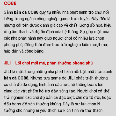
CO88
Sảnh
bắn cá CO88
quy tụ nhiều nhà phát hành trò chơi nổi
tiếng trong ngành công nghiệp game trực tuyến. Đây đều là
những cái tên được đánh giá cao về chất lượng đồ họa, hiệu
ứng âm thanh và độ ổn định của hệ thống. Sự góp mặt của
các nhà phát hành này giúp người chơi có nhiều lựa chọn
phong phú, đồng thời đảm bảo trải nghiệm luôn mượt mà,
hấp dẫn và công bằng.
JILI – Lối chơi mới mẻ, phần thưởng phong phú
JILI là một trong những nhà phát hành nổi bật nhất tại sảnh
bắn cá CO88.
Những tựa game do JILI phát triển thường
có chủ đề đa dạng, hình ảnh sắc nét, hệ thống boss lớn
cùng các vật phẩm hỗ trợ đầy sáng tạo. Người chơi có thể
trải nghiệm các chế độ bắn cá đặc biệt, chế độ tổ đội, hoặc
đấu boss để săn thưởng khủng. Đây là sự lựa chọn lý
tưởng cho những ai yêu thích sự kịch tính và thử thách.