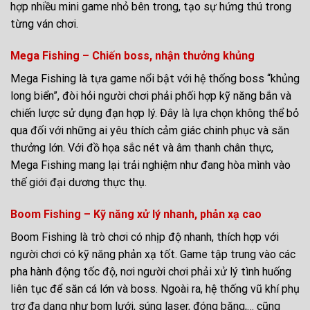
hợp nhiều mini game nhỏ bên trong, tạo sự hứng thú trong
từng ván chơi.
Mega Fishing – Chiến boss, nhận thưởng khủng
Mega Fishing là tựa game nổi bật với hệ thống boss “khủng
long biển”, đòi hỏi người chơi phải phối hợp kỹ năng bắn và
chiến lược sử dụng đạn hợp lý. Đây là lựa chọn không thể bỏ
qua đối với những ai yêu thích cảm giác chinh phục và săn
thưởng lớn. Với đồ họa sắc nét và âm thanh chân thực,
Mega Fishing mang lại trải nghiệm như đang hòa mình vào
thế giới đại dương thực thụ.
Boom Fishing – Kỹ năng xử lý nhanh, phản xạ cao
Boom Fishing là trò chơi có nhịp độ nhanh, thích hợp với
người chơi có kỹ năng phản xạ tốt. Game tập trung vào các
pha hành động tốc độ, nơi người chơi phải xử lý tình huống
liên tục để săn cá lớn và boss. Ngoài ra, hệ thống vũ khí phụ
trợ đa dạng như bom lưới, súng laser, đóng băng,… cũng