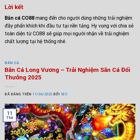
Lời kết
Bắn cá CO88
mang đến cho người dùng những trải nghiệm
đầy phấn khích khi đầu tư tại nền tảng. Hy vọng với chia sẻ
toàn diện từ CO88 sẽ giúp mọi người nhận về trải nghiệm
chất lượng tại hệ thống nhé.
BẮN CÁ
Bắn Cá Long Vương – Trải Nghiệm Săn Cá Đổi
Thưởng 2025
ĐÃ ĐĂNG TRÊN
11/06/2025
BỞI
SEO
11
Th6