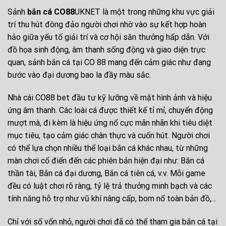
Sảnh
bắn cá CO88
UKNET là một trong những khu vực giải
trí thu hút đông đảo người chơi nhờ vào sự kết hợp hoàn
hảo giữa yếu tố giải trí và cơ hội săn thưởng hấp dẫn. Với
đồ họa sinh động, âm thanh sống động và giao diện trực
quan, sảnh bắn cá tại CO 88 mang đến cảm giác như đang
bước vào đại dương bao la đầy màu sắc.
Nhà cái CO88 bet đầu tư kỹ lưỡng về mặt hình ảnh và hiệu
ứng âm thanh. Các loài cá được thiết kế tỉ mỉ, chuyển động
mượt mà, đi kèm là hiệu ứng nổ cực mãn nhãn khi tiêu diệt
mục tiêu, tạo cảm giác chân thực và cuốn hút. Người chơi
có thể lựa chọn nhiều thể loại bắn cá khác nhau, từ những
màn chơi cổ điển đến các phiên bản hiện đại như: Bắn cá
thần tài, Bắn cá đại dương, Bắn cá tiên cá, v.v. Mỗi game
đều có luật chơi rõ ràng, tỷ lệ trả thưởng minh bạch và các
tính năng hỗ trợ như vũ khí nâng cấp, bom nổ toàn bản đồ,…
Chỉ với số vốn nhỏ, người chơi đã có thể tham gia bắn cá tại