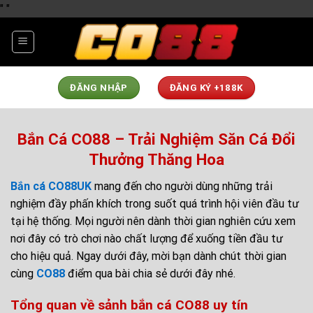
Chuyển
"
"
đến
nội
dung
ĐĂNG NHẬP
ĐĂNG KÝ +188K
Bắn Cá CO88 – Trải Nghiệm Săn Cá Đổi
Thưởng Thăng Hoa
Bắn cá CO88UK
mang đến cho người dùng những trải
nghiệm đầy phấn khích trong suốt quá trình hội viên đầu tư
tại hệ thống. Mọi người nên dành thời gian nghiên cứu xem
nơi đây có trò chơi nào chất lượng để xuống tiền đầu tư
cho hiệu quả. Ngay dưới đây, mời bạn dành chút thời gian
cùng
CO88
điểm qua bài chia sẻ dưới đây nhé.
Tổng quan về sảnh bắn cá CO88 uy tín