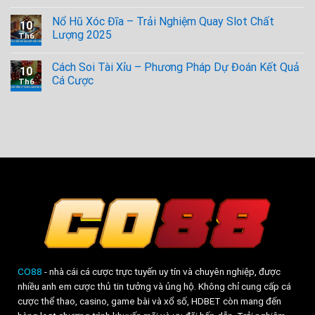
Nổ Hũ Xóc Đĩa – Trải Nghiệm Quay Slot Chất
10
Lượng 2025
Th6
Cách Soi Tài Xỉu – Phương Pháp Dự Đoán Kết Quả
10
Cá Cược
Th6
CO88
- nhà cái cá cược trực tuyến uy tín và chuyên nghiệp, được
nhiều anh em cược thủ tin tưởng và ủng hộ. Không chỉ cung cấp cá
cược thể thao, casino, game bài và xổ số, HDBET còn mang đến