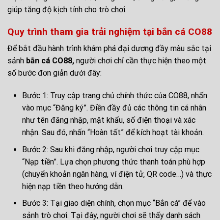
giúp tăng độ kịch tính cho trò chơi.
Quy trình tham gia trải nghiệm tại bắn cá CO88
Để bắt đầu hành trình khám phá đại dương đầy màu sắc tại
sảnh
bắn cá CO88,
người chơi chỉ cần thực hiện theo một
số bước đơn giản dưới đây:
Bước 1: Truy cập trang chủ chính thức của CO88, nhấn
vào mục “Đăng ký”. Điền đầy đủ các thông tin cá nhân
như tên đăng nhập, mật khẩu, số điện thoại và xác
nhận. Sau đó, nhấn “Hoàn tất” để kích hoạt tài khoản.
Bước 2: Sau khi đăng nhập, người chơi truy cập mục
“Nạp tiền”. Lựa chọn phương thức thanh toán phù hợp
(chuyển khoản ngân hàng, ví điện tử, QR code…) và thực
hiện nạp tiền theo hướng dẫn.
Bước 3: Tại giao diện chính, chọn mục “Bắn cá” để vào
sảnh trò chơi. Tại đây, người chơi sẽ thấy danh sách